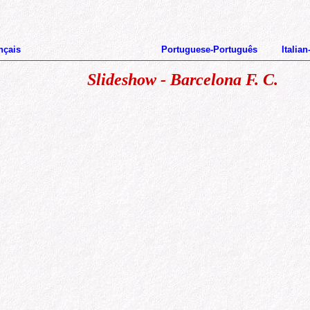
nçais
Portuguese-Português
I
talian
Slideshow - Barcelona F. C.