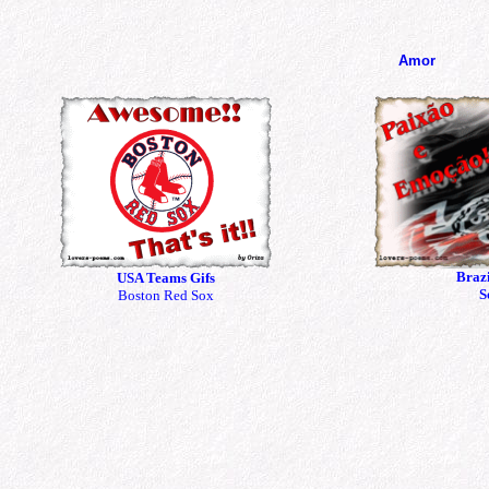
Amor
Brazi
USA Teams Gifs
S
Boston Red Sox