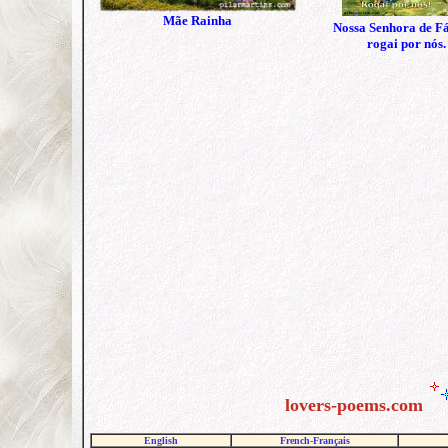
Mãe Rainha
Nossa Senhora de F
rogai por nós.
lovers-poems.com
English
French-Français