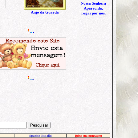
Nossa Senhora
Aparecida,
Anjo da Guarda
rogai por nós.
Spanish-Español
D
eixe sua mensagem