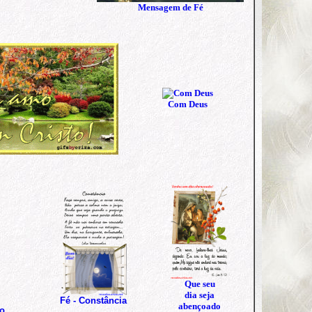
Mensagem de Fé
Com Deus
Que seu
dia seja
Fé - Constância
abençoado
ão