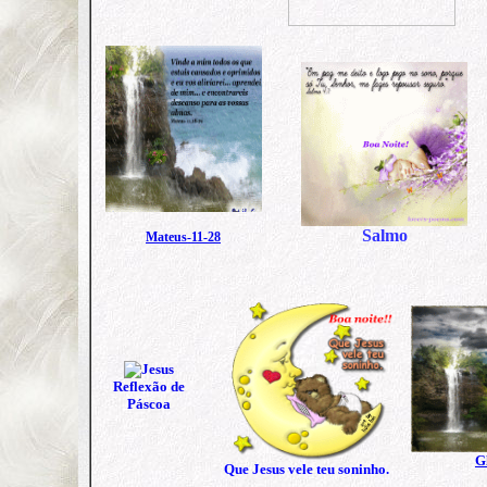
Salmo
Mateus-11-28
Reflexão de
Páscoa
Gl
Que Jesus vele teu soninho
.