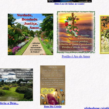
Deus-Luz de todas as Luzes!
Perdão é Ato de Amor
ória a Deus...
Bom Dia Cristão
slideshow crist