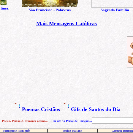
átima,
São Francisco - Palavras
Sagrada Família
Mais Mensagens Católicas
Poemas Cristãos
Gifs de Santos do Dia
Poesia, Paixão & Romance online...
Um site do Portal de Emoções...
Portuguese-Português
I
talian
-
Italiano
German
-
Deutsch