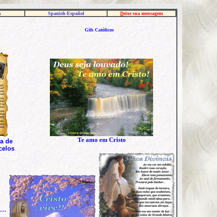
h
Spanish-Español
D
eixe sua mensagem
Gifs Católicos
Te amo em Cristo
a de
celos
ça…