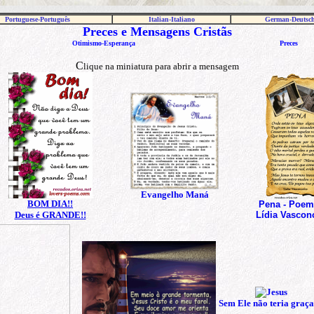
Portuguese-Português
I
talian
-
Italiano
German
-
Deutsc
Preces e Mensagens Cristãs
Otimismo-Esperança
Preces
C
lique na miniatura para abrir a mensagem
Evangelho Maná
BOM DIA!!
Pena -
Poem
Deus é GRANDE!!
Lídia Vascon
Sem Ele não teria gra