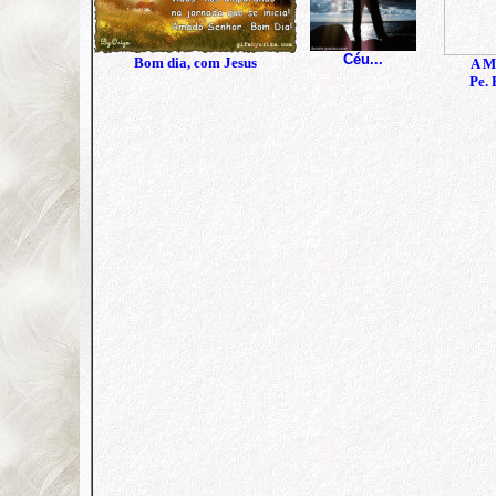
Céu...
Bom dia, com Jesus
A M
Pe. 