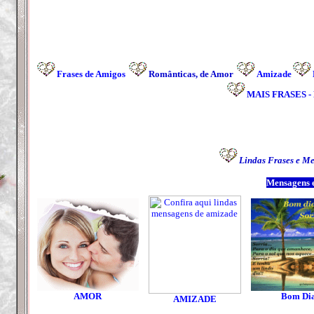
Frases de
Amigos
R
omânticas
, de Amor
Amizade
MAIS FRASES - P
Lindas Frases e Me
Mensagens e
AMOR
Bom Di
AMIZADE