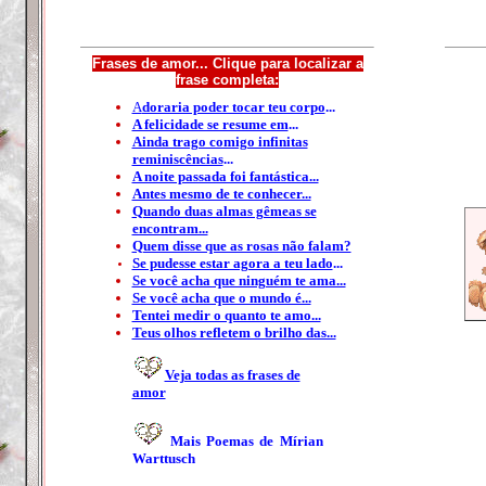
Frases de amor... Clique para localizar a
frase completa:
A
doraria poder tocar teu corpo
...
A felicidade se resume em
...
Ainda trago comigo infinitas
reminiscências
...
A noite passada foi fantástica...
Antes mesmo de te conhecer...
Quando duas almas gêmeas se
encontram...
Quem disse que as rosas não falam?
Se pudesse estar agora a teu lado
...
Se você acha que ninguém te ama...
Se você acha que o mundo é...
Tentei medir o quanto te amo...
Teus olhos refletem o brilho das...
Veja todas as frases de
amor
Mais Poemas de Mírian
Warttusch