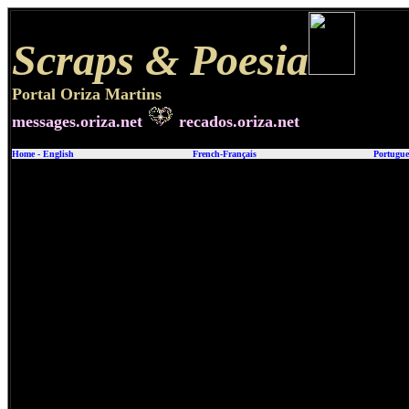
Scraps &
Poesia
Portal Oriza Martins
messages.oriza.net
recados.oriza.net
Home
-
English
French-Français
Portugue