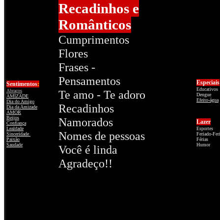
Recadinhos e
Românticos
Cumprimentos
Flores
Frases -
Pensamentos
Especiais
Sentimentos
:
Educativos
Abraços
Te amo - Te adoro
Dengue
AMIZADE
Efeito-água
Dia do Amigo
Recadinhos
Dia da Amizade
AMOR
Beijos
Namorados
Lazer
Confiança
Lealdade
Esportes
Nomes de pessoas
Sinceridade
Feriado-Fer
Paixão
Férias
Saudade
Humor
Você é linda
Agradeço!!