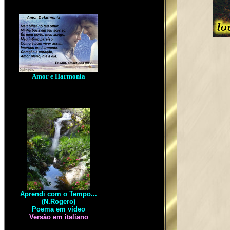
Amor e Harmonia
Aprendi com o Tempo...
(N.Rogero)
Poema em vídeo
Versão em italiano