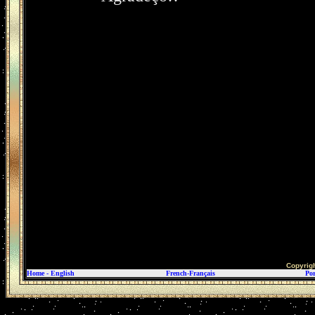
Copyrig
Home
-
English
French-Français
Por