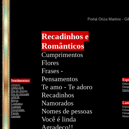
Portal Oriza Martins - G
Recadinhos e
Românticos
Cumprimentos
Flores
Frases -
Pensamentos
Espe
Sentimentos
:
Educa
Abraços
Te amo - Te adoro
Deng
AMIZADE
Efeit
Dia do Amigo
Recadinhos
Dia da Amizade
AMOR
Beijos
Namorados
Laz
Confiança
Lealdade
Espor
Nomes de pessoas
Sinceridade
Feria
Paixão
Féria
Saudade
Humo
Você é linda
Agradeço!!