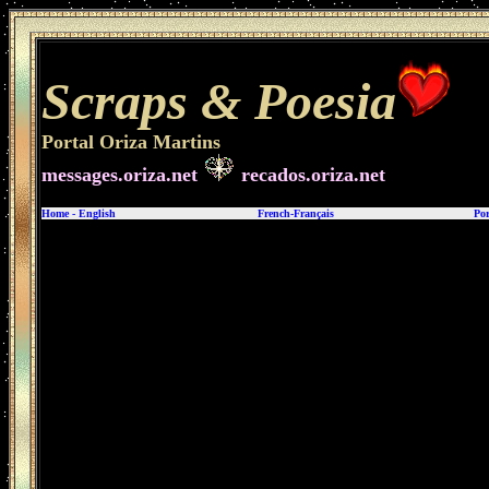
Scraps &
Poesia
Portal Oriza Martins
messages.oriza.net
recados.oriza.net
Home
-
English
French-Français
Por