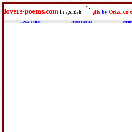
lovers-poems.com
in spanish
gifs
by
Oriza en 
HOME-English
French-Français
Portug