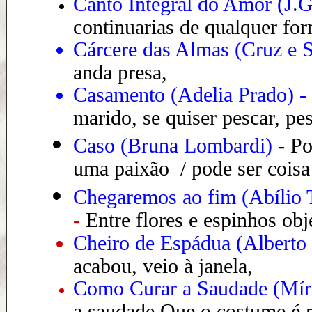
Canto Integral do Amor (J.G
continuarias de qualquer for
Cárcere das Almas (Cruz e 
anda presa,
Casamento (Adelia Prado)
-
marido, se quiser pescar, pe
Caso (Bruna Lombardi)
-
Po
uma paixão / pode ser coisa
Chegaremos ao fim (Abílio T
-
Entre flores e espinhos ob
Cheiro de Espádua (Alberto 
acabou, veio à janela,
Como Curar a Saudade
(
Mír
a saudade
Que o costume é 