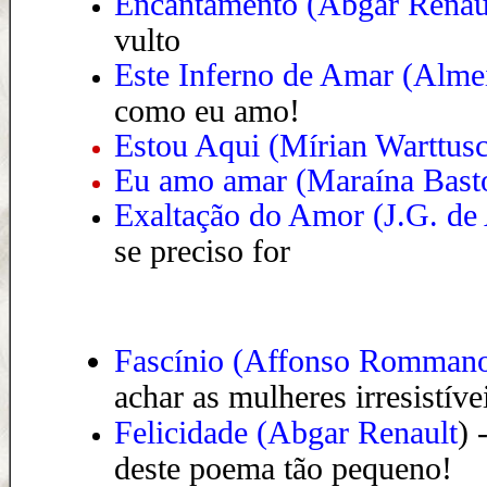
Encantamento (Abgar Renau
vulto
Este Inferno de Amar (Alme
como eu amo!
Estou Aqui
(Mírian Warttus
Eu amo amar
(
Maraína Bast
Exaltação do Amor (J.G. de 
se preciso for
Fascínio (Affonso Rommano
achar as mulheres irresistíve
Felicidade (Abgar Renault
) 
deste poema tão pequeno!