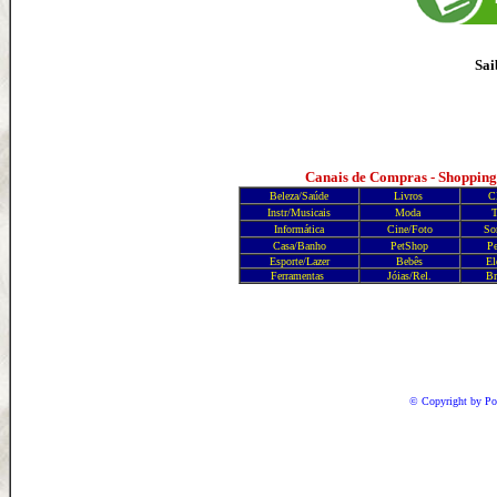
Sai
Canais de Compras - Shopping
Beleza/Saúde
Livros
C
Instr/Musicais
Moda
T
Informática
Cine/Foto
S
Casa/Banho
PetShop
Pe
Esporte/Lazer
Bebês
El
Ferramentas
Jóias/Rel.
Br
© Copyright
by Po