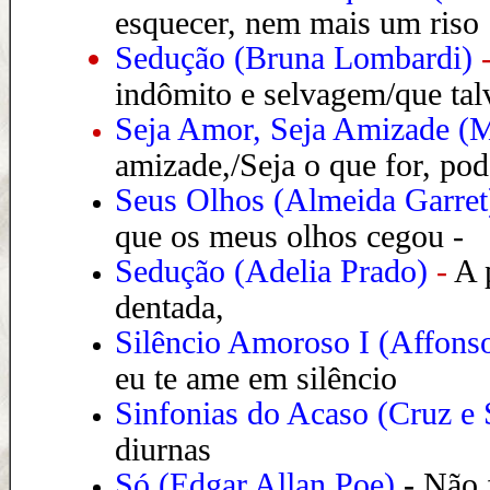
esquecer, nem mais um riso
Sedução (Bruna Lombardi)
indômito e selvagem/que talv
Seja Amor, Seja Amizade
(M
amizade,/Seja o que for, pod
Seus Olhos (Almeida Garret
que os meus olhos cegou -
Sedução (Adelia Prado)
-
A 
dentada,
Silêncio Amoroso I (Affon
eu te ame em silêncio
Sinfonias do Acaso (Cruz e 
diurnas
Só (Edgar Allan Poe)
-
Não f