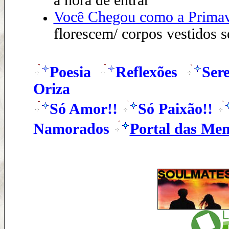
à hora de entrar
Você Chegou como a Prima
florescem/ corpos vestidos 
Poesia
Reflexões
Sere
Oriza
Só Amor!!
Só Paixão!!
Namorados
Portal das Me