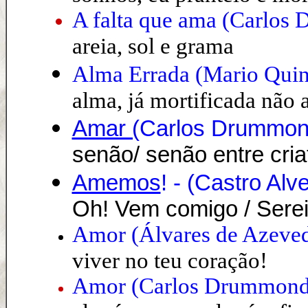
A falta que ama
(
Carlos 
areia, sol e grama
Alma Errada (Mario Quin
alma, já mortificada não 
Amar (
Carlos Drummo
senão/ senão entre cri
Amemos
! - (Castro Alv
Oh! Vem comigo / Serei 
Amor (Álvares de Azeve
viver no teu coração!
Amor
(
Carlos Drummond