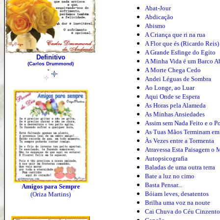
Abat-Jour
Abdicação
Abismo
A Criança que ri na rua
A Flor que és (Ricardo Reis)
A Grande Esfinge do Egito
Definitivo
A Minha Vida é um Barco 
(Carlos Drummond)
A Morte Chega Cedo
Andei Léguas de Sombra
Ao Longe, ao Luar
Aqui Onde se Espera
As Horas pela Alameda
As Minhas Ansiedades
Assim sem Nada Feito e o Po
As Tuas Mãos Terminam em
Às Vezes entre a Tormenta
Atravessa Esta Paisagem o
Autopsicografia
Baladas de uma outra terra
Bate a luz no cimo
Basta Pensar...
Amigos para Sempre
Bóiam leves, desatentos
(Oriza Martins)
Brilha uma voz na noute
Cai Chuva do Céu Cinzento