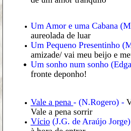
Um Amor e uma Cabana (
Mí
aureolada de luar
Um Pequeno Presentinho
(
M
amizade/ vai meu beijo e me
Um sonho num sonho (Edgar
fronte deponho!
Vale a pena
- (N.Rogero) -
V
Vale a pena sorrir
Vício
(J.G. de Araújo Jorge)