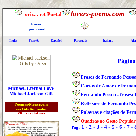
lovers-poems.com
oriza.net Portal
Enviar
por email
Inglê
s
Francês
Español
Português
Italiano
Ale
Página
Frases de Fernando Pesso
Cartas de Amor de Fernan
Michael, Eternal Love
Michael Jackson Gifs
Fernando Pessoa - frases: 
Reflexões de Fernando Pe
Poemas-Mensagens
em Gifs Animados
Palavras e citações de Fer
Clique na miniatura
Quadras ao Gosto Popular 
.
1
-
2
-
3
-
4
-
5
-
6
-
7
-
Pág