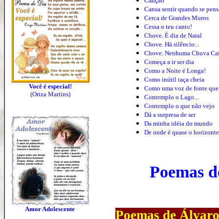
Canção
Cansa sentir quando se pens
Cerca de Grandes Muros
Cessa o teu canto!
Chove. É dia de Natal
Chove. Há silêncio...
Chove. Nenhuma Chuva Ca
Começa a ir ser dia
Como a Noite é Longa!
Como inútil taça cheia
Você é especial!
Como uma voz de fonte que 
(Oriza Martins)
Contemplo o Lago...
Contemplo o que não vejo
Dá a surpresa de ser
Da minha idéia do mundo
De onde é quase o horizonte
Poemas de
Amor Adolescente
Poemas de Álvaro