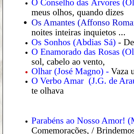
O
Conselho das Árvores (Ol
meus olhos, quando dizes
Os Amantes (Affonso Rom
noites inteiras inquietos ...
Os Sonhos (Abdias Sá)
- De
O Enamorado das Rosas (Ol
sol, cabelo ao vento,
Olhar
(José Magno
) -
Vaza u
O Verbo Amar
(
J.G. de Ara
te olhava
Parabéns ao Nosso Amor!
(M
Comemorações, / Brindemos a