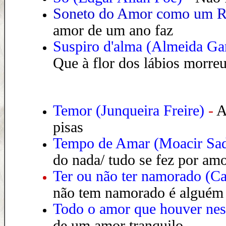
Soneto do Amor como um Ri
amor de um ano faz
Suspiro d'alma (Almeida Gar
Que à flor dos lábios morreu
Temor (Junqueira Freire)
-
A
pisas
Tempo de Amar
(Moacir Sad
do nada/ tudo se fez por am
Ter ou não ter namorado
(
Ca
não tem namorado é alguém q
Todo o amor que houver nes
de um amor tranquilo