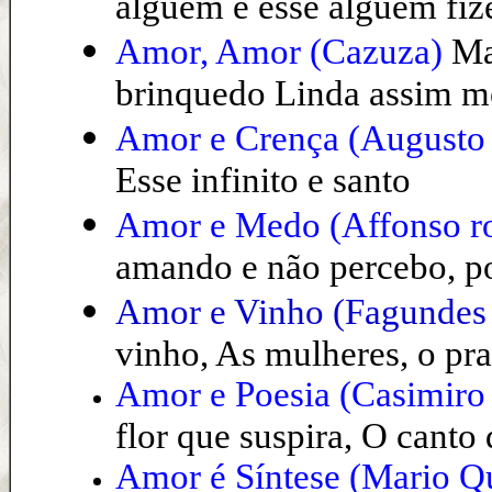
alguém e esse alguém fiz
Amor, Amor (Cazuza)
Ma
brinquedo Linda assim me
Amor e Crença (Augusto 
Esse infinito e santo
Amor e Medo (Affonso r
amando e não percebo, po
Amor e Vinho (Fagundes
vinho, As mulheres, o praz
Amor e Poesia
(Casimiro 
flor que suspira, O canto 
Amor é Síntese (Mario Q